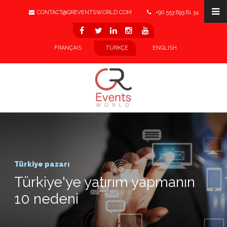
CONTACT@GREVENTSWORLD.COM
+90 553 893 81 34
LINKEDIN
FRANÇAIS
TÜRKÇE
ENGLISH
Türkiye pazarı
Türkiye'ye yatırım yapmanın
10 nedeni